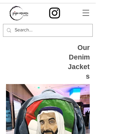
Our
Denim
Jacket
s